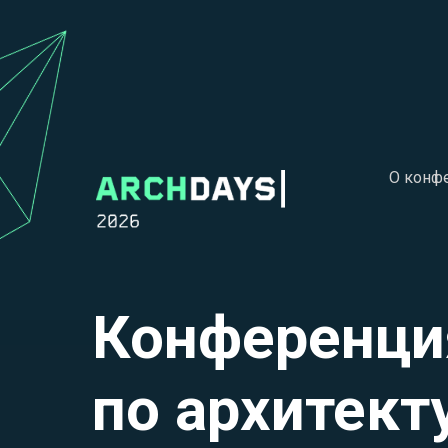
О конф
Конференци
по архитект